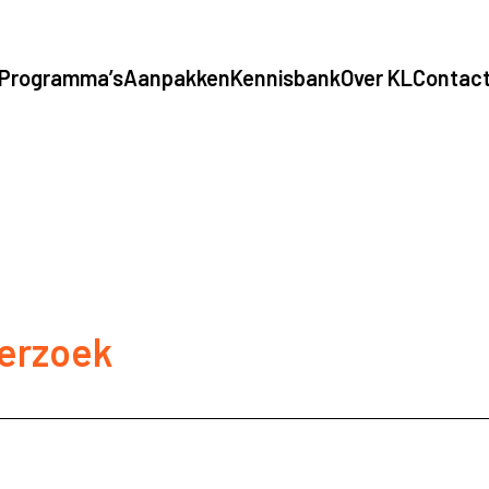
Programma’s
Aanpakken
Kennisbank
Over KL
Contac
erzoek