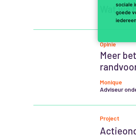
sociale 
Wat we 
goede vo
iedereen
Opinie
Meer bet
randvoo
Monique
Adviseur onde
Project
Actieond