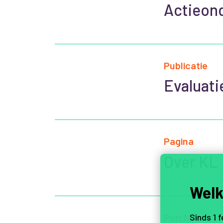
Actieon
Publicatie
Evaluati
Pagina
Over KL
Welk
Portfolio
Sinds 1 