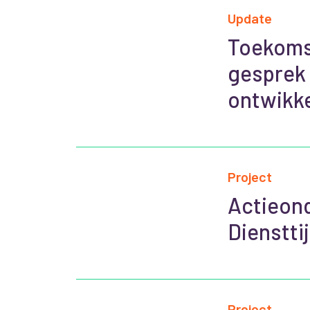
Update
Toekomst
gesprek 
ontwikke
Project
Actieond
Dienstti
Project