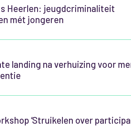
s Heerlen: jeugdcriminaliteit
en mét jongeren
te landing na verhuizing voor m
entie
kshop ‘Struikelen over participat