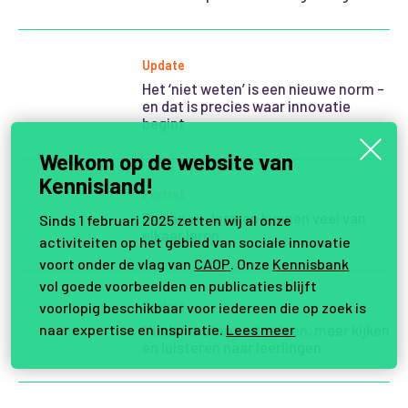
Update
Het ‘niet weten’ is een nieuwe norm –
en dat is precies waar innovatie
begint
Welkom op de website van
Kennisland!
Portret
Po- en vo-leraren kunnen veel van
Sinds 1 februari 2025 zetten wij al onze
elkaar leren
activiteiten op het gebied van sociale innovatie
voort onder de vlag van
CAOP
. Onze
Kennisbank
vol goede voorbeelden en publicaties blijft
Portret
voorlopig beschikbaar voor iedereen die op zoek is
naar expertise en inspiratie.
Minder meten en toetsen, meer kijken
Lees meer
en luisteren naar leerlingen