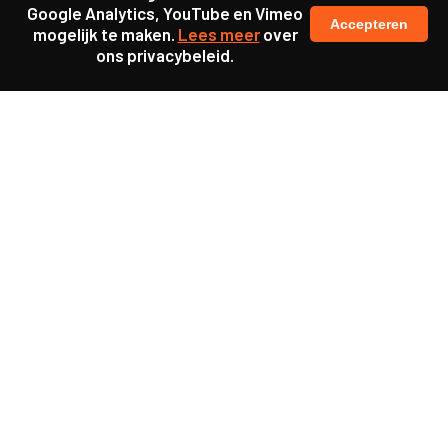
Google Analytics, YouTube en Vimeo
Accepteren
mogelijk te maken.
Lees meer
over
ons privacybeleid.
Samen maakten we ons sterk voor
meer prioriteit voor gezondheid in onze samenleving.
kennis en ervaring van jongeren en onderwijsprofessionals
als uitgangspunt voor beter onderwijs.
een beter functionerende overheid door versterkte
samenwerking met bewoners.
info@caop.nl
Praktische informatie